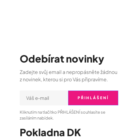
Odebírat novinky
Zadejte svůj email a nepropásněte žádnou
z novinek, kterou si pro Vás připravíme.
40
20
39
26
Kliknutím na tlačítko PŘIHLÁŠENÍ souhlasíte se
Dny
Hodin
Minuty
Vteřin
zasíláním nabídek.
y
y
Pokladna DK
MINERAL EXPO