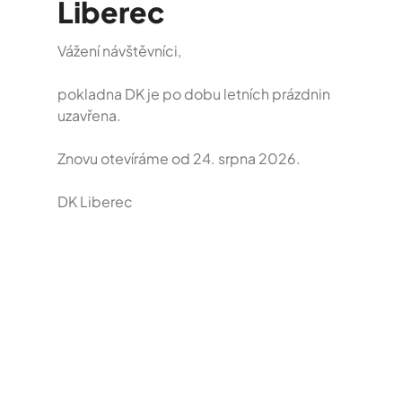
Liberec
9.00 – 17.00 VSTUPNÉ: Dospělí – 90 Kč Dítě do 15 let –
Vážení návštěvníci,
30 Kč
pokladna DK je po dobu letních prázdnin
19.09.2026
09:00
Dům Kultury Liberec
uzavřena.
Znovu otevíráme od 24. srpna 2026.
DK Liberec