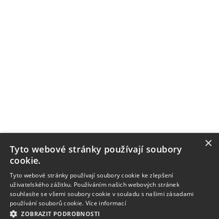
×
Tyto webové stránky používají soubory
cookie.
Tyto webové stránky používají soubory cookie ke zlepšení
uživatelského zážitku. Používáním našich webových stránek
souhlasíte se všemi soubory cookie v souladu s našimi zásadami
používání souborů cookie.
Více informací
ZOBRAZIT PODROBNOSTI