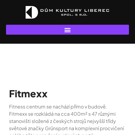
Fitmexx
Fitmexx
Fitness centrum se nachází přímo v budově.
Fitmexx se rozkládá na cca 400m² s 47 různými
stanovišti složené z českých strojů nejvyšší třídy
světové značky Grűnsport na komplexní procvičení