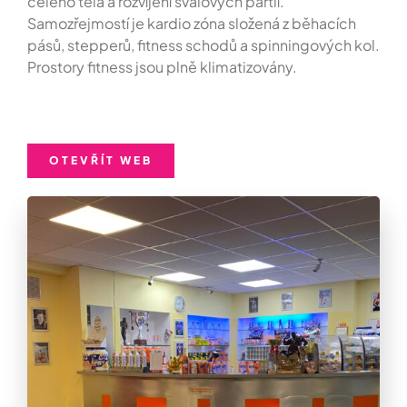
celého těla a rozvíjení svalových partií.
Samozřejmostí je kardio zóna složená z běhacích
pásů, stepperů, fitness schodů a spinningových kol.
Prostory fitness jsou plně klimatizovány.
OTEVŘÍT WEB