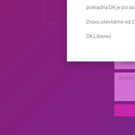
pokladna DK je po dob
Znovu otevíráme od 2
DK Liberec