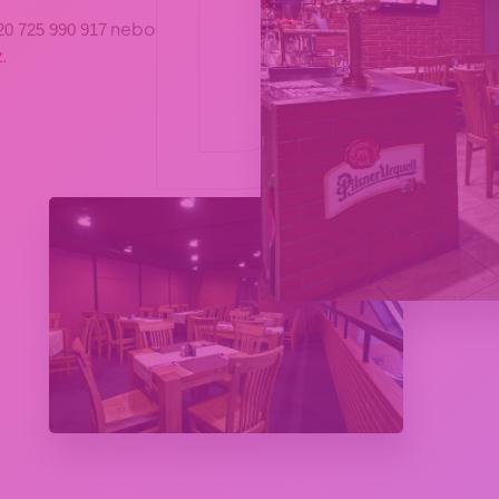
D
nebo
20 725 990 917
.