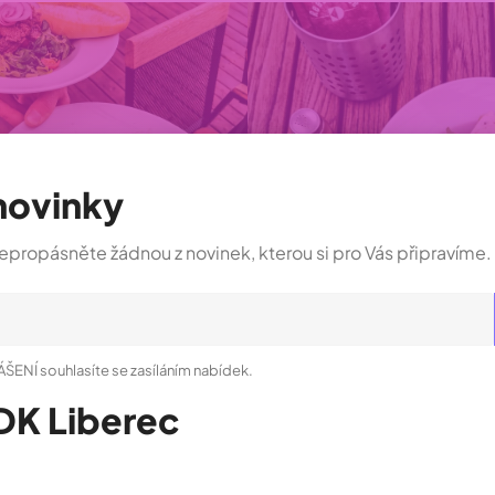
novinky
nepropásněte žádnou z novinek, kterou si pro Vás připravíme.
nt
LÁŠENÍ souhlasíte se zasíláním nabídek.
DK Liberec
Rychlý kontakt