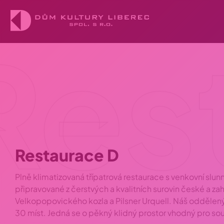
Res
Restaurace D
Plně klimatizovaná třípatrová restaurace s venkovní slun
připravované z čerstvých a kvalitních surovin české a 
Velkopopovického kozla a Pilsner Urquell. Náš oddělen
30 míst. Jedná se o pěkný klidný prostor vhodný pro so