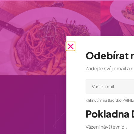
Odebírat 
Zadejte svůj email a 
Ko
Kliknutím na tlačítko PŘIH
Pokladna 
Vážení návštěvníci,