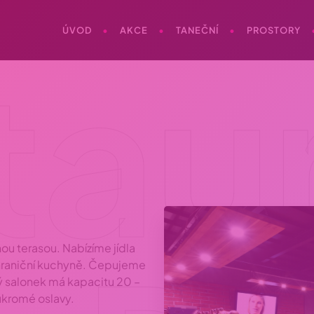
ÚVOD
AKCE
TANEČNÍ
PROSTORY
tau
nou terasou. Nabízíme jídla
zahraniční kuchyně. Čepujeme
ý salonek má kapacitu 20 –
ukromé oslavy.